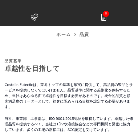
イ
0
ン
コ
ン
ホーム
品質
パ
テ
ン
ン
ツ
く
品質基準
に
卓越性を目指して
ず
移
動
Castolin Eutecticは、業界トップの基準を確実に提供して、高品質の製品とサ
ービスを提供しなくてはいけません。品質基準に関する差別化を保持するた
め、当社はあらゆる面で卓越性を目指す必要があるのです。統合的品質と顧
客満足度のリーダーとして、顧客に認められる目標を設定する必要がありま
す。
当社、事業部 工事部は、ISO 9001:2015認証を取得しています。卓越した修
理品質を提供するべく、当社はTÜVや溶接協会などの専門機関と緊密に協力
しています。多くの工場の溶接工は、SCC認定を受けています。