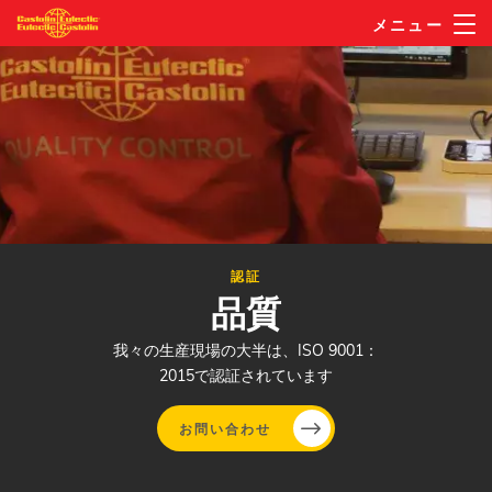
メ
メニュー
イ
ン
コ
ン
テ
ン
ツ
に
認証
移
品質
動
我々の生産現場の大半は、ISO 9001：
2015で認証されています
お問い合わせ
メ