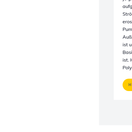
aufg
Strö
eros
Pump
Auß
ist 
Basi
ist.
Poly
H