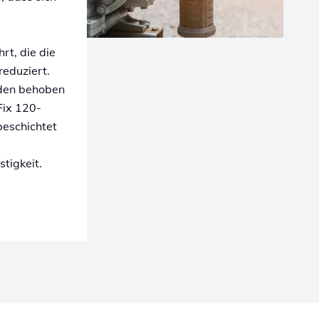
t, die die
eduziert.
den behoben
Fix 120-
beschichtet
tigkeit.