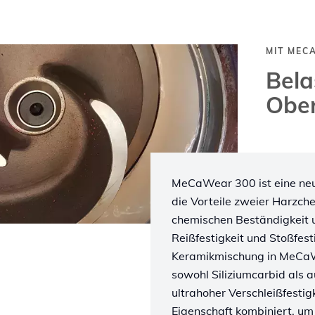
MIT MEC
Bela
Ober
MeCaWear 300 ist eine neua
die Vorteile zweier Harzch
chemischen Beständigkeit 
Reißfestigkeit und Stoßfest
Keramikmischung in MeCaW
sowohl Siliziumcarbid als a
ultrahoher Verschleißfesti
Eigenschaft kombiniert, um