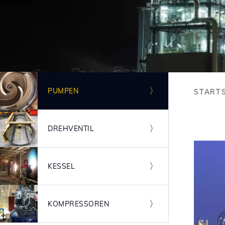
Image
PUMPEN
STARTS
Bre
Image
DREHVENTIL
Image
KESSEL
Image
KOMPRESSOREN