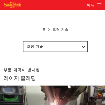
주
메뉴
요
콘
텐
츠
홈
코팅 기술
이
로
동
건
코팅 기술
경
너
뛰
로
기
부품 왜곡이 방지됨
레이저 클래딩