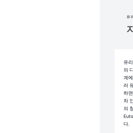
유
유리
의 
계에
러 
하면
차 인
의 
Eu
다.