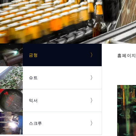
이미지
금형
홈페이
Bre
이미지
슈트
이미지
믹서
이미지
스크루