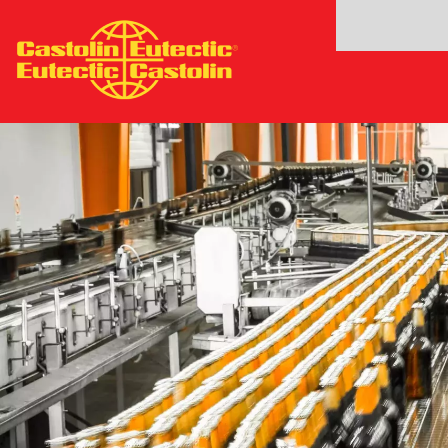
주
요
콘
텐
츠
로
건
너
뛰
기