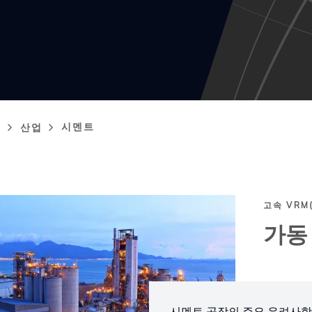
시멘트
지
산업
adcrumb
고속 VRM
가동
시멘트 공장의 주요 우려사항은