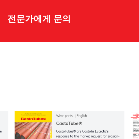
전문가에게 문의
Wear parts
English
CastoTube®
e
CastoTubes® are Castolin Eutectic's
response to the market request for erosion-