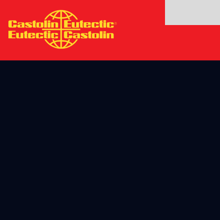
주
요
콘
텐
츠
로
건
너
뛰
기