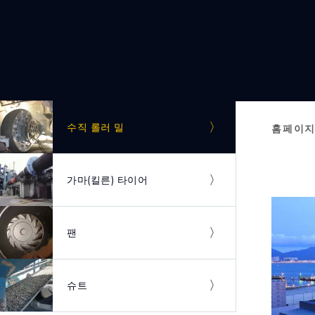
이미지
수직 롤러 밀
홈페이
Bre
이미지
가마(킬른) 타이어
이미지
팬
이미지
슈트