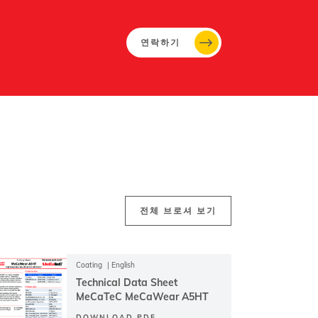
연락하기
전체 브로셔 보기
Coating
English
Technical Data Sheet
MeCaTeC MeCaWear A5HT
DOWNLOAD PDF