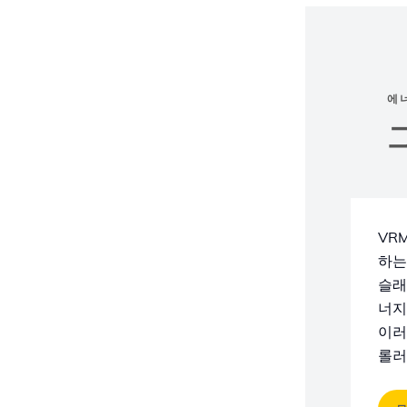
에
VR
하는
슬래
너지
이러
롤러