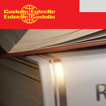
주
요
콘
텐
츠
로
건
너
뛰
기