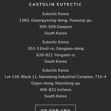
CASTOLIN EUTECTIC
Eutectic Korea
1360, Gwanpyeong-dong, Yuseong-gu,
305-509 Daejeon
South Korea
Eutectic Korea
353-3 Eosil-ro, Gangseo-dong
626-821 Yangsan-si
South Korea
Eutectic Korea
Lot 139, Block 11, Namdong Industrial Complex, 710-4
Gojan-dong, Namdong-gu
406-821 Incheon
South Korea
가장 가까운 사무실