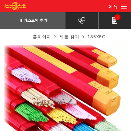
주
메뉴
185XFC
요
내 리스트에 추가
주 성분 Cu, Zn, Ni
0
콘
내 리스트에 추가
텐
츠
홈페이지
제품 찾기
185XFC
Breadcrumb
로
건
너
뛰
기