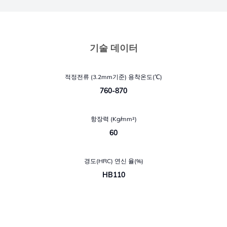
기술 데이터
적정전류 (3.2mm기준) 용착온도(℃)
760-870
항장력 (Kg/mm²)
60
경도(HRC) 연신 율(%)
HB110