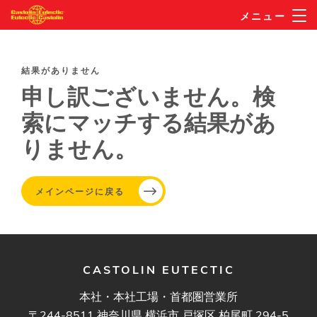
メ
メニュー
イ
ン
コ
結果がありません
ン
申し訳ございません。検
テ
索にマッチする結果があ
ン
りません。
ツ
に
移
メインページに戻る
動
CASTOLIN EUTECTIC
本社・本社工場・首都圏営業所
〒244-8511 神奈川県 横浜市 戸塚区 柏尾町 294-5