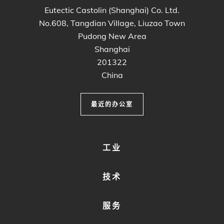
Eutectic Castolin (Shanghai) Co. Ltd.
No.608, Tangdian Village, Liuzao Town
Pudong New Area
Shanghai
201322
China
最近的办公室
FOOTER
工业
MENU
1
技术
服务