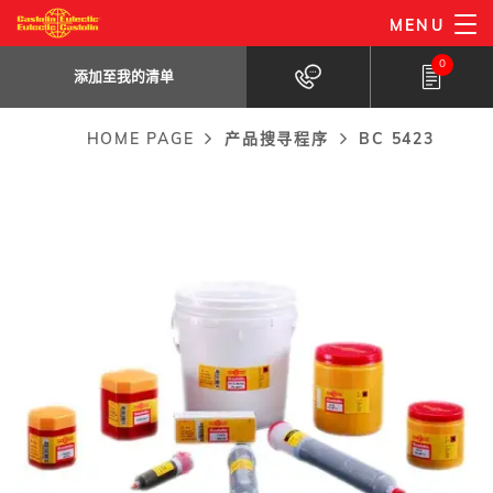
Skip
MENU
BC 5423
to
添加至我的清单
用于卫生装置毛细连接的无铅软钎焊合金。
0
main
添加至我的清单
content
HOME PAGE
产品搜寻程序
BC 5423
Breadcrumb