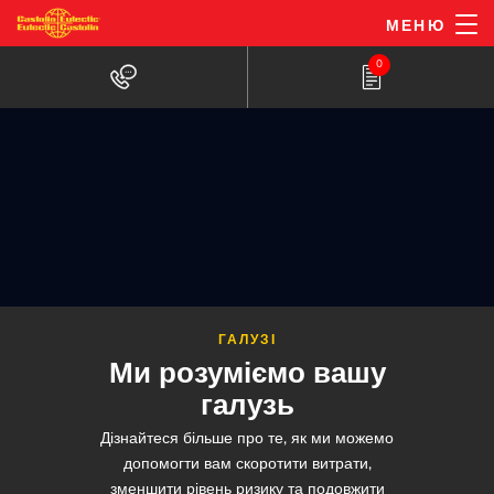
Перейти
МЕНЮ
до
0
основного
вмісту
ГАЛУЗІ
Ми розуміємо вашу
галузь
Дізнайтеся більше про те, як ми можемо
допомогти вам скоротити витрати,
зменшити рівень ризику та подовжити