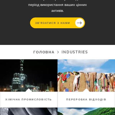
період використання ваших цінних
активів.
ЗВ'ЯЗАТИСЯ З НАМИ
Перейти
до
основного
ГОЛОВНА
INDUSTRIES
Рядок
вмісту
навіґації
ХІМІЧНА ПРОМИСЛОВІСТЬ
ПЕРЕРОБКА ВІДХОДІВ