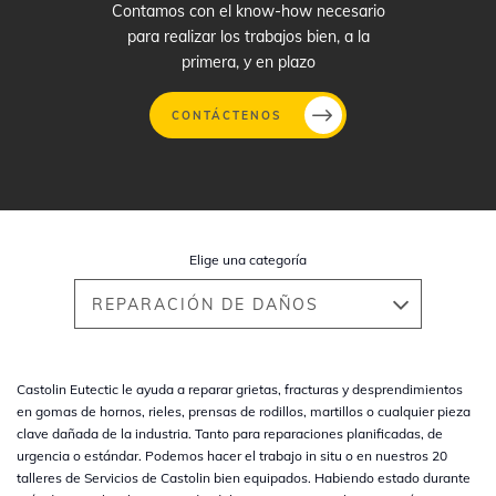
Contamos con el know-how necesario
para realizar los trabajos bien, a la
primera, y en plazo
CONTÁCTENOS
Pasar
al
contenido
Elige una categoría
principal
REPARACIÓN DE DAÑOS
Castolin Eutectic le ayuda a reparar grietas, fracturas y desprendimientos
en gomas de hornos, rieles, prensas de rodillos, martillos o cualquier pieza
clave dañada de la industria. Tanto para reparaciones planificadas, de
urgencia o estándar. Podemos hacer el trabajo in situ o en nuestros 20
talleres de Servicios de Castolin bien equipados. Habiendo estado durante