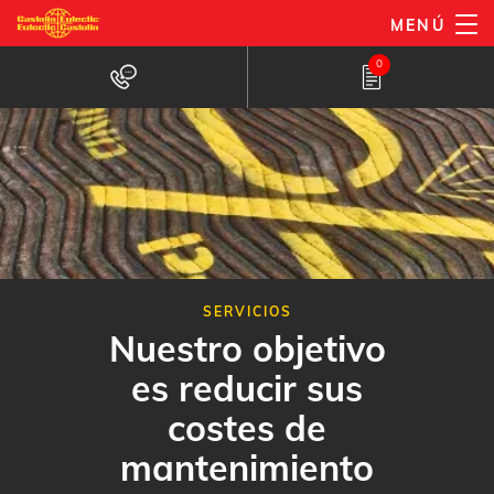
Pasar
MENÚ
al
0
contenido
principal
SERVICIOS
Nuestro objetivo
es reducir sus
costes de
mantenimiento