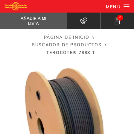
Pasar
MENÚ
TeroCote® 7888 T
al
AÑADIR A MI LISTA
Aleación en forma de cable...
0
AÑADIR A MI
contenido
LISTA
principal
PÁGINA DE INICIO
Breadcrumb
BUSCADOR DE PRODUCTOS
TEROCOTE® 7888 T