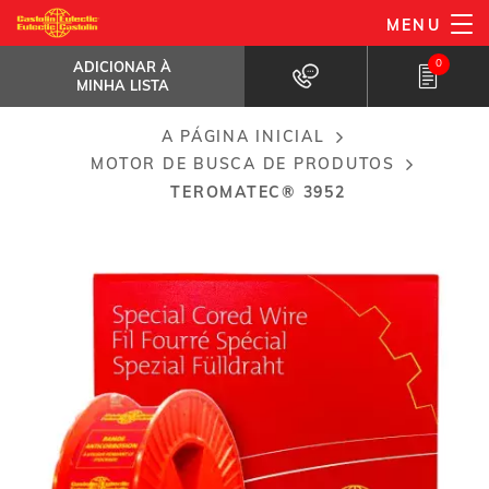
Passar
MENU
TeroMatec® 3952
para
ADICIONAR À MINHA LISTA
Eléctrodo tubular contínuo sem proteção...
0
ADICIONAR À
o
MINHA LISTA
conteúdo
principal
A PÁGINA INICIAL
Breadcrumb
MOTOR DE BUSCA DE PRODUTOS
TEROMATEC® 3952