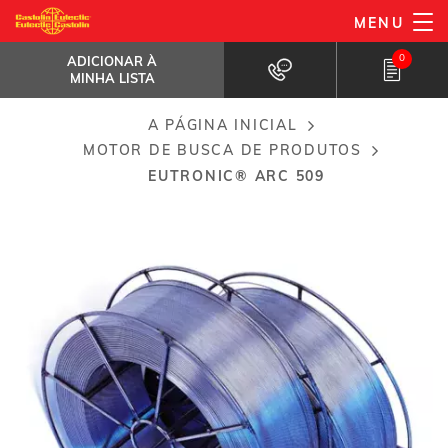
Passar
MENU
EuTronic® Arc 509
para
ADICIONAR À MINHA LISTA
Liga Fe-Cr-Al-Mo
0
ADICIONAR À
o
MINHA LISTA
conteúdo
principal
A PÁGINA INICIAL
Breadcrumb
MOTOR DE BUSCA DE PRODUTOS
EUTRONIC® ARC 509