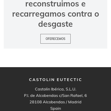
reconstruimos e
recarregamos contra o
desgaste
OFERECEMOS
CASTOLIN EUTECTIC
Castolin Ibérica, S.L.U.
P.I. de Alcobendas c/San Rafael, 6
28108
Alcobendas / Madrid
Spain