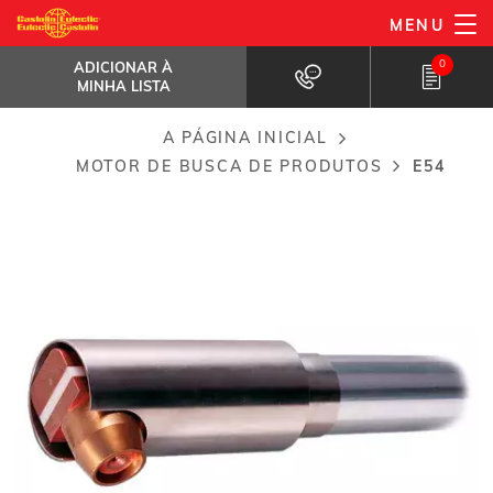
Passar
MENU
E54
para
ADICIONAR À MINHA LISTA
Tocha de plasma projetado para...
0
ADICIONAR À
o
MINHA LISTA
conteúdo
principal
A PÁGINA INICIAL
Breadcrumb
MOTOR DE BUSCA DE PRODUTOS
E54