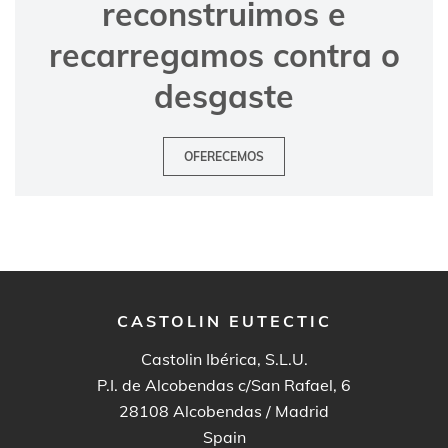
reconstruimos e
recarregamos contra o
desgaste
OFERECEMOS
CASTOLIN EUTECTIC
Castolin Ibérica, S.L.U.
P.I. de Alcobendas c/San Rafael, 6
28108
Alcobendas / Madrid
Spain