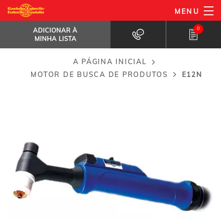
Passar
MENU
E12N
para
ADICIONAR À MINHA LISTA
Tocha manual para junção plasma...
0
ADICIONAR À
o
MINHA LISTA
conteúdo
principal
A PÁGINA INICIAL
Breadcrumb
MOTOR DE BUSCA DE PRODUTOS
E12N