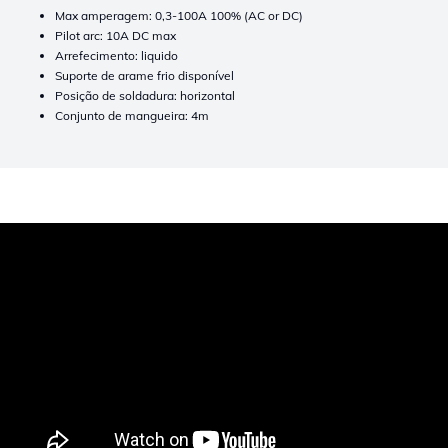
Max amperagem: 0,3-100A 100% (AC or DC)
Pilot arc: 10A DC max
Arrefecimento: liquido
Suporte de arame frio disponível
Posição de soldadura: horizontal
Conjunto de mangueira: 4m