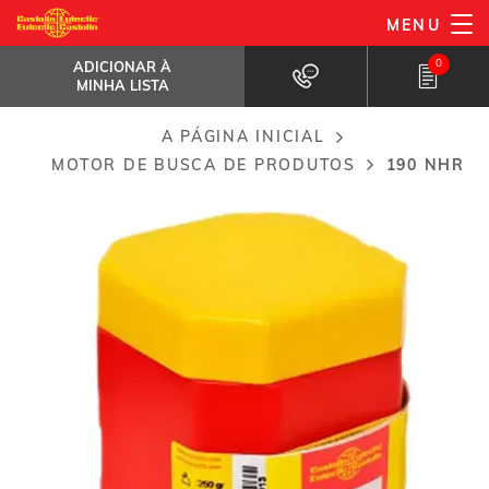
Passar
MENU
190 NHR
para
ADICIONAR À MINHA LISTA
Fluxo de solda de alumínio...
0
ADICIONAR À
o
MINHA LISTA
conteúdo
principal
A PÁGINA INICIAL
Breadcrumb
MOTOR DE BUSCA DE PRODUTOS
190 NHR