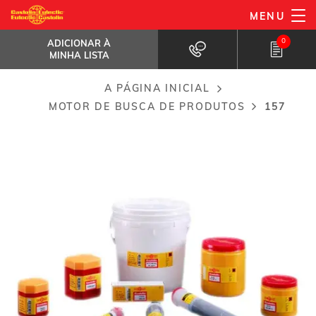
Passar
MENU
157
para
ADICIONAR À MINHA LISTA
Solda sem chumbo para união...
0
ADICIONAR À
o
MINHA LISTA
conteúdo
principal
A PÁGINA INICIAL
Breadcrumb
MOTOR DE BUSCA DE PRODUTOS
157