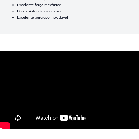
Excelente força mecânica
Boa resistência à corrosão
Excelente para aço inoxidável