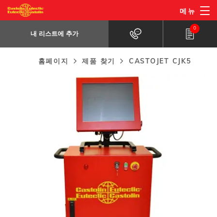
주
메뉴
CastoJet CJK5
요
내 리스트에 추가
산소-Kerosene(케로신), 산소-가스연료
0
콘
내 리스트에 추가
텐
츠
홈페이지
제품 찾기
CASTOJET CJK5
Breadcrumb
로
건
너
뛰
기