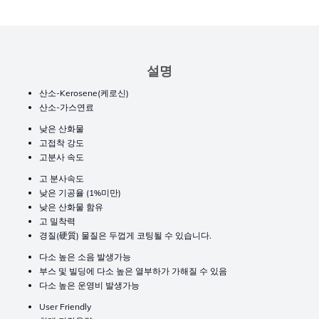
설명
산소-Kerosene(케로신)
산소-가스연료
낮은 산화물
고접착 강도
고분사 속도
고 분사속도
낮은 기공율 (1%미만)
낮은 산화물 함유
고 밀착력
경질(硬質) 물질은 두껍게 코팅될 수 있습니다.
다소 높은 소음 발생가능
부스 및 빌딩에 다소 높은 열부하가 가해질 수 있음
다소 높은 운영비 발생가능
User Friendly