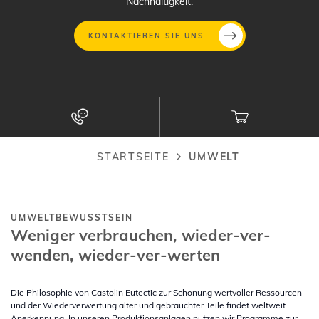
Nachhaltigkeit.
KONTAKTIEREN SIE UNS
Direkt
zum
Inhalt
STARTSEITE
UMWELT
Pfadnavigation
UMWELTBEWUSSTSEIN
Weniger verbrauchen, wieder-ver-
wenden, wieder-ver-werten
Die Philosophie von Castolin Eutectic zur Schonung wertvoller Ressourcen
und der Wiederverwertung alter und gebrauchter Teile findet weltweit
Anerkennung. In unseren Produktionsanlagen nutzen wir Programme zur