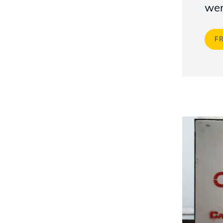
wer
F