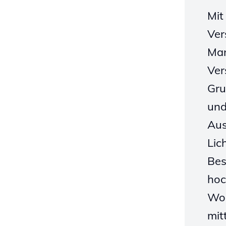
Mit
Ver
Mar
Ver
Gru
und
Aus
Lic
Bes
hoc
Wol
mit