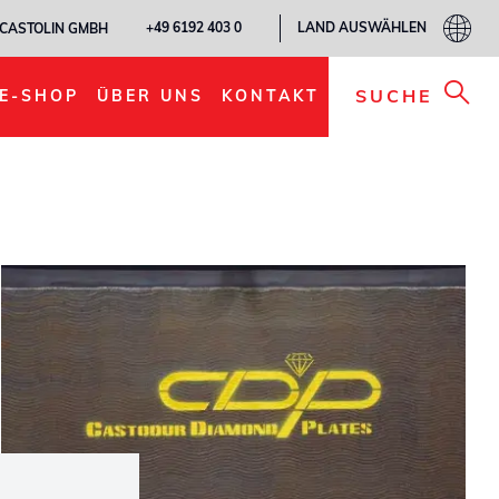
LAND AUSWÄHLEN
+49 6192 403 0
CASTOLIN GMBH
SUCHE
E-SHOP
ÜBER UNS
KONTAKT
®