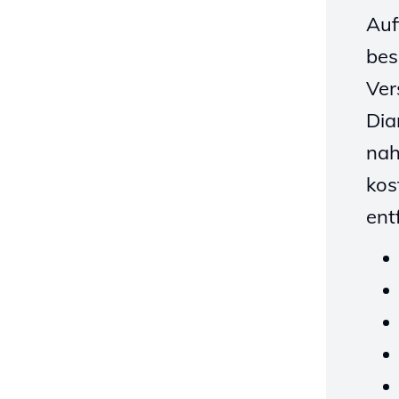
Auf
bes
Ver
Dia
nah
kos
entf