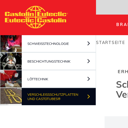
Direkt
zum
Inhalt
BRA
STARTSEITE
SCHWEISSTECHNOLOGIE
Pfadnav
BESCHICHTUNGSTECHNIK
ERH
LÖTTECHNIK
Sc
Ve
VERSCHLEISSSCHUTZPLATTEN U
ND CASTOTUBES®