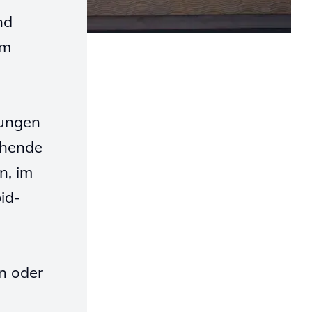
nd
em
rungen
chende
n, im
id-
n oder