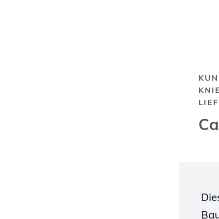
KUN
KNI
LIE
Ca
Die
Bau