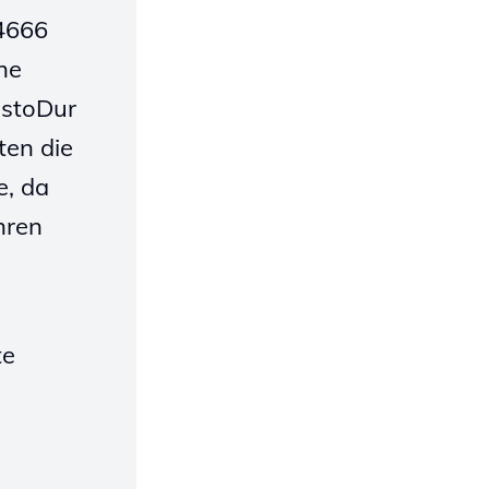
4666
he
astoDur
ten die
e, da
hren
te