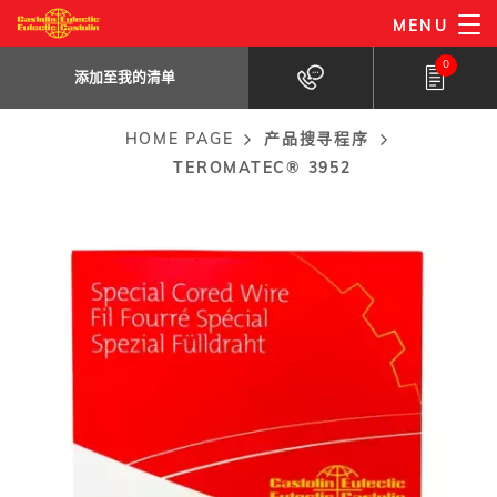
Skip
MENU
TeroMatec® 3952
to
添加至我的
用于熟料破碎机，烧结排风扇，热筛，炉钟，料斗等的耐磨堆焊明
清单
0
弧焊丝。
main
添加至我的清单
content
HOME PAGE
产品搜寻程序
Breadcrumb
TEROMATEC® 3952