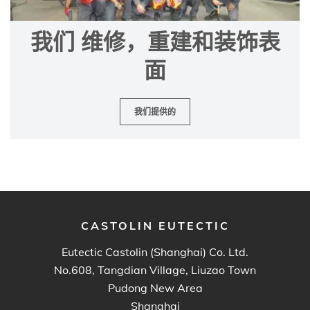
我们 维修，重建和装饰表
面
我们提供的
CASTOLIN EUTECTIC
Eutectic Castolin (Shanghai) Co. Ltd.
No.608, Tangdian Village, Liuzao Town
Pudong New Area
Shanghai