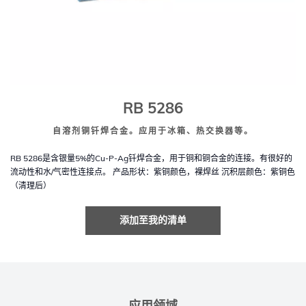
RB 5286
自溶剂铜钎焊合金。应用于冰箱、热交换器等。
RB 5286是含银量5%的Cu-P-Ag钎焊合金，用于铜和铜合金的连接。有很好的
流动性和水/气密性连接点。 产品形状：紫铜颜色，裸焊丝 沉积层颜色：紫铜色
（清理后）
添加至我的清单
应用领域