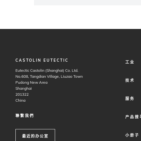
CASTOLIN EUTECTIC
FOOTER
工业
MENU
Eutectic Castolin (Shanghai) Co. Ltd.
1
No.608, Tangdian Village, Liuzao Town
技术
Pudong New Area
Shanghai
201322
服务
China
聯繫我們
产品搜
小册子
最近的办公室