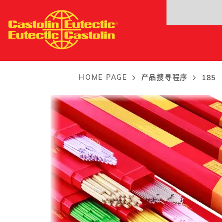
Skip
185
to
Cu-Zn-Ni钎焊合金。用于修补破损工件，齿轮，
main
content
HOME PAGE
产品搜寻程序
185
Breadcrumb