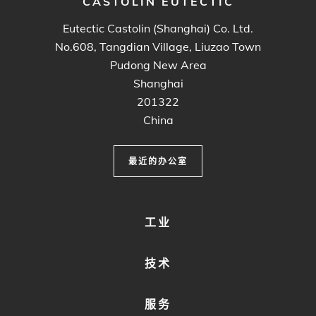
CASTOLIN EUTECTIC
Eutectic Castolin (Shanghai) Co. Ltd.
No.608, Tangdian Village, Liuzao Town
Pudong New Area
Shanghai
201322
China
最近的办公室
FOOTER
工业
MENU
1
技术
服务