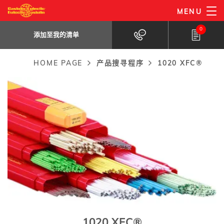
Skip
MENU
1020 XFC®
to
添加至我的清单
高银无镉钎焊合金。应用于连接和修补工件。
0
main
添加至我的清单
content
HOME PAGE
产品搜寻程序
1020 XFC®
Breadcrumb
1020 XFC®