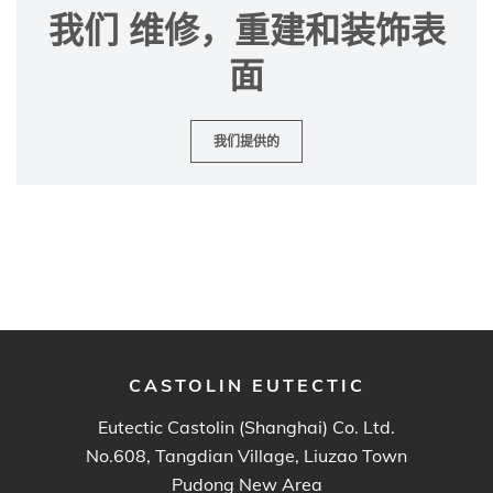
我们 维修，重建和装饰表
面
我们提供的
CASTOLIN EUTECTIC
Eutectic Castolin (Shanghai) Co. Ltd.
No.608, Tangdian Village, Liuzao Town
Pudong New Area