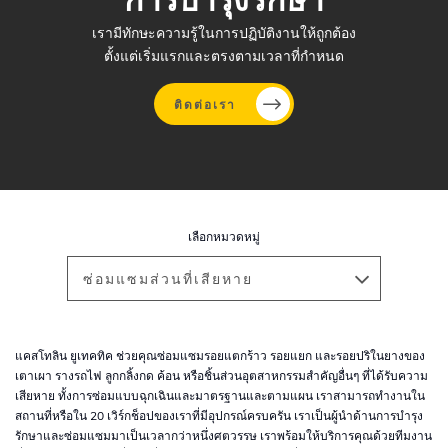
เรามีทักษะความรู้ในการปฏิบัติงานให้ถูกต้อง
ตั้งแต่เริ่มแรกและตรงตามเวลาที่กำหนด
ติดต่อเรา
ข้าม
ไป
ยัง
เลือกหมวดหมู่
เนื้อหา
หลัก
ซ่อมแซมส่วนที่เสียหาย
แคสโทลิน ยูเทคทิค ช่วยคุณซ่อมแซมรอยแตกร้าว รอยแยก และรอยปริในยางของ
เตาเผา รางรถไฟ ลูกกลิ้งกด ค้อน หรือชิ้นส่วนอุตสาหกรรมสำคัญอื่นๆ ที่ได้รับความ
เสียหาย ทั้งการซ่อมแบบฉุกเฉินและมาตรฐานและตามแผน เราสามารถทำงานใน
สถานที่หรือใน 20 เวิร์กช็อปของเราที่มีอุปกรณ์ครบครัน เราเป็นผู้นำด้านการบำรุง
รักษาและซ่อมแซมมาเป็นเวลากว่าหนึ่งศตวรรษ เราพร้อมให้บริการคุณด้วยทีมงาน