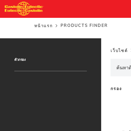
ข้าม
ไป
Products Finder
ยัง
PRODUCTS FINDER
หน้าแรก
เนื้อหา
การ
หลัก
แสดง
เส้น
เว็บไซต์
Brea
ทาง
ตัวกรอง
กรอง