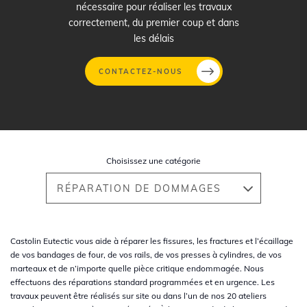
nécessaire pour réaliser les travaux
correctement, du premier coup et dans
les délais
CONTACTEZ-NOUS
Aller
au
contenu
Choisissez une catégorie
principal
RÉPARATION DE DOMMAGES
Castolin Eutectic vous aide à réparer les fissures, les fractures et l’écaillage
de vos bandages de four, de vos rails, de vos presses à cylindres, de vos
marteaux et de n’importe quelle pièce critique endommagée. Nous
effectuons des réparations standard programmées et en urgence. Les
travaux peuvent être réalisés sur site ou dans l’un de nos 20 ateliers