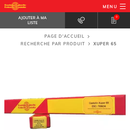
Aller
MENU
Xuper 65
au
AJOUTER À MA LISTE
Pour l'assemblage de tubes CuFe
0
AJOUTER À MA
contenu
LISTE
principal
PAGE D'ACCUEIL
Breadcrumb
RECHERCHE PAR PRODUIT
XUPER 65