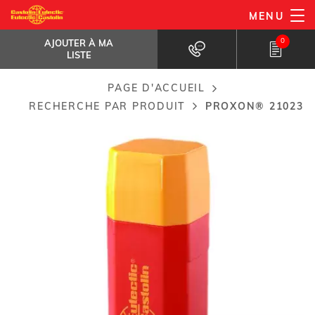
Aller
MENU
ProXon® 21023
au
AJOUTER À MA LISTE
Pas de changement structurel ou...
0
AJOUTER À MA
contenu
LISTE
principal
PAGE D'ACCUEIL
Breadcrumb
RECHERCHE PAR PRODUIT
PROXON® 21023