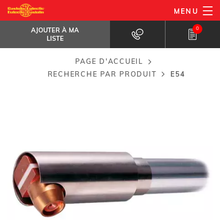
Aller
MENU
E54
au
AJOUTER À MA LISTE
Torche plasma conçue pour les...
0
AJOUTER À MA
contenu
LISTE
principal
PAGE D'ACCUEIL
Breadcrumb
RECHERCHE PAR PRODUIT
E54