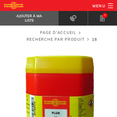
Aller
MENU
18
au
AJOUTER À MA LISTE
Décapant pour brasage ou de...
0
AJOUTER À MA
contenu
LISTE
principal
PAGE D'ACCUEIL
Breadcrumb
RECHERCHE PAR PRODUIT
18