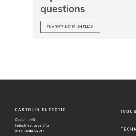
questions
ENVOYEZ-NOUS UN EMAIL
CASTOLIN EUTECTIC
FOOTER
INDU
MENU
Castolin AG
1
Industriestrasse 34a
TECH
8108
Dällikon ZH