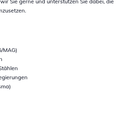
ir Sie gerne und unterstützen Sie dabei, die
umzusetzen.
G/MAG)
n
Stählen
egierungen
sma)