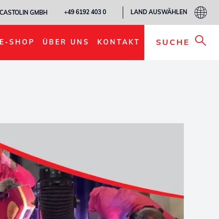
LAND AUSWÄHLEN
+49 6192 403 0
CASTOLIN GMBH
SUCHE
E-SHOP
ÜBER UNS
KONTAKT