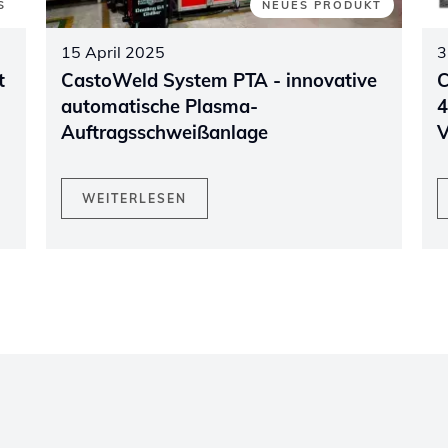
S
NEUES PRODUKT
15 April 2025
3
t
CastoWeld System PTA - innovative
C
automatische Plasma-
4
Auftragsschweißanlage
V
WEITERLESEN