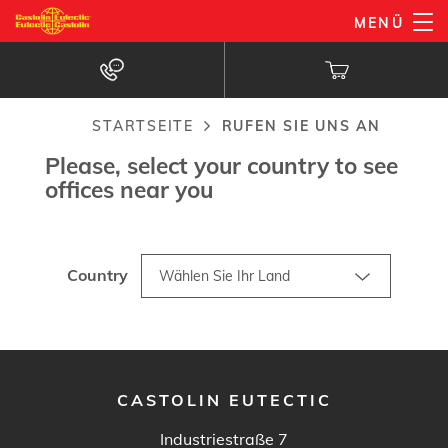
Direkt
MENÜ
zum
Rufen Sie uns an
Inhalt
STARTSEITE
RUFEN SIE UNS AN
Pfadnavigation
Please, select your country to see
offices near you
Country
CASTOLIN EUTECTIC
Industriestraße 7