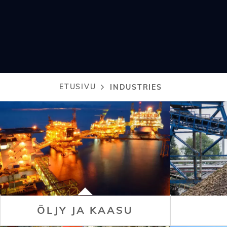
ETUSIVU
INDUSTRIES
Murupolku
ÖLJY JA KAASU