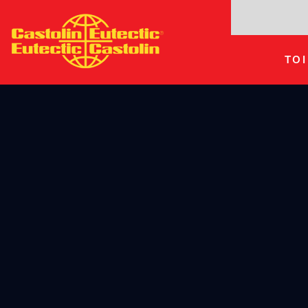
Hyppää
pääsisältöön
TO