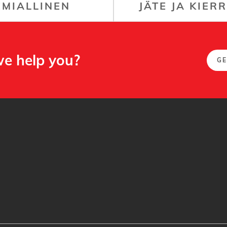
EMIALLINEN
JÄTE JA KIER
e help you?
GE