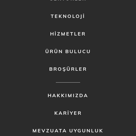
MENU
1
TEKNOLOJI
HIZMETLER
ÜRÜN BULUCU
BROŞÜRLER
FOOTER
HAKKIMIZDA
MENU
2
KARIYER
MEVZUATA UYGUNLUK