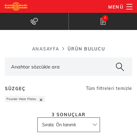
Ana
MENÜ
içeriğe
Ürün bulucu
0
atla
ÜRÜN BULUCU
ANASAYFA
Breadcrumb
Tüm filtreleri temizle
SÜZGEÇ
×
Powder Wear Plates
3
SONUÇLAR
Sırala
: