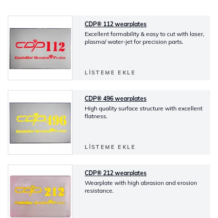
CDP® 112 wearplates
Excellent formability & easy to cut with laser,
plasma/ water-jet for precision parts.
LISTEME EKLE
CDP® 496 wearplates
High quality surface structure with excellent
flatness.
LISTEME EKLE
CDP® 212 wearplates
Wearplate with high abrasion and erosion
resistance.